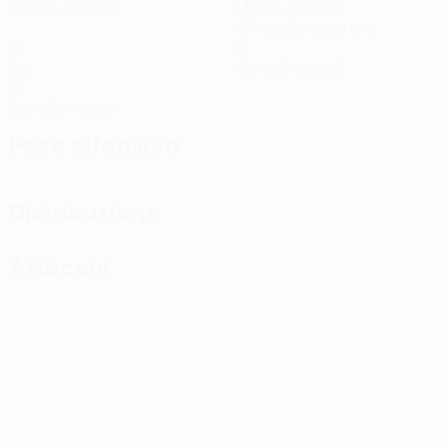
Partite giocate
Minuti giocati
57 media a partita
0
0
Gol
Cartellini gialli
0
Cartellini rossi
Fase difensiva
Distribuzione
Attacchi