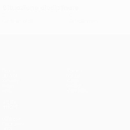
Situazione disciplinare
0
0
Cartellini gialli
Cartellini rossi
UEFA Conference League
Partite
Squadre
UEFA.tv
Notizie
Sorteggi
Storia
Giochi
Dettagli
Stat.
Store (club)
VISITA
ANCHE
UEFA.com
Fondazione
UEFA