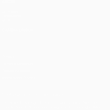
ANCHE
UEFA.com
Fondazione
UEFA
CAMBIA LINGUA
Italiano
English
Français
Deutsch
Русский
Español
Italiano
Português
Privacy
Termini e condizioni
Politica sui cookie
Impostazioni Privacy
© 1998-2026 UEFA. Tutti i diritti riservati
La parola UEFA, il logo UEFA e tutti i marchi che si riferiscono a
competizioni UEFA, sono marchi registrati e/o copyright della