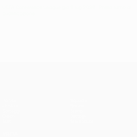
UEFA Conference League
gio 9 lug 2026
· Primo turno di
qualificazione
UEFA Conference League
Partite
Squadre
UEFA.tv
Notizie
Sorteggi
Storia
Giochi
Dettagli
Stat.
Store (club)
VISITA