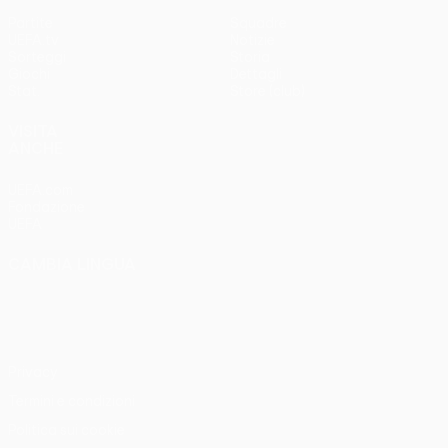
Partite
Squadre
UEFA.tv
Notizie
Sorteggi
Storia
Giochi
Dettagli
Stat.
Store (club)
VISITA
ANCHE
UEFA.com
Fondazione
UEFA
CAMBIA LINGUA
Italiano
English
Français
Deutsch
Русский
Español
Italiano
Português
Privacy
Termini e condizioni
Politica sui cookie