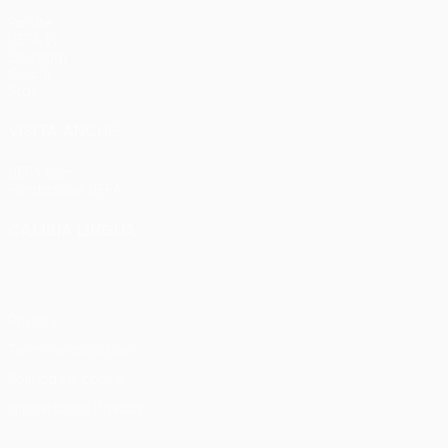
Partite
UEFA.tv
Sorteggi
Giochi
Stat.
VISITA ANCHE
UEFA.com
Fondazione UEFA
CAMBIA LINGUA
Italiano
English
Français
Deutsch
Русский
Español
Italia
Privacy
Termini e condizioni
Politica sui cookie
Impostazioni Privacy