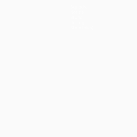
Squadre
Notizie
Storia
Dettagli
Store (club)
no
Português