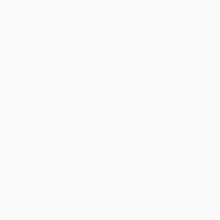
Partite
UEFA.tv
Sorteggi
Giochi
Stat.
VISITA ANCHE
UEFA.com
Fondazione UEFA
CAMBIA LINGUA
Italiano
English
Français
Deutsch
Русский
Español
Italia
Privacy
Termini e condizioni
Politica sui cookie
Impostazioni Privacy