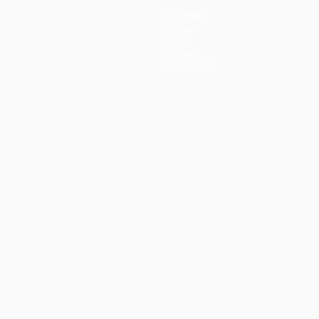
Squadre
Notizie
Storia
Dettagli
Store (club)
no
Português