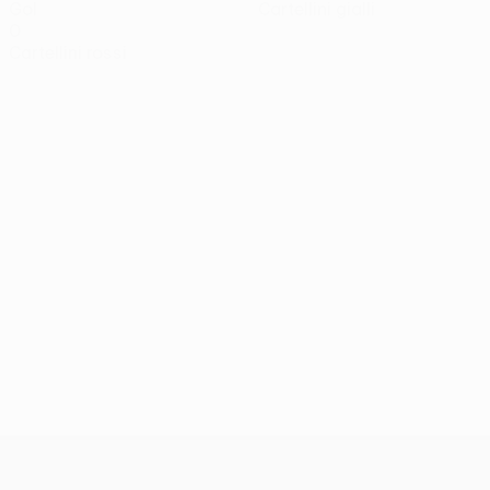
Gol
Cartellini gialli
0
Cartellini rossi
UEFA Conference League