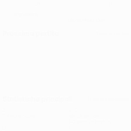
21
17
NUMERO NEL CLUB
NUMERO IN NAZIONALE
Inghilterra
PAESE
DATA DI NASCITA
08/12/1993 (32)
Prossima partita
Tutte le partite
UEFA Conference League
gio 6 ago 2026
· Terzo turno
preliminare
Statistiche principali
Tutte le statistiche
3
270
Partite giocate
Minuti giocati
90 media a partita
0
0