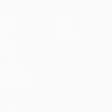
Partite
Squadre
UEFA.tv
Notizie
Sorteggi
Storia
Giochi
Dettagli
Stat.
Store (club)
VISITA
ANCHE
UEFA.com
Fondazione
UEFA
CAMBIA LINGUA
Italiano
English
Français
Deutsch
Русский
Español
Italiano
Português
Privacy