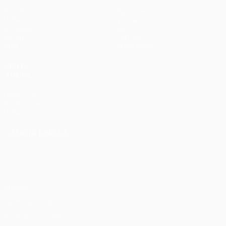
Partite
Squadre
UEFA.tv
Notizie
Sorteggi
Storia
Giochi
Dettagli
Stat.
Store (club)
VISITA
ANCHE
UEFA.com
Fondazione
UEFA
CAMBIA LINGUA
Italiano
English
Français
Deutsch
Русский
Español
Italiano
Português
Privacy
Termini e condizioni
Politica sui cookie