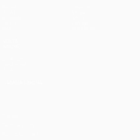
Partite
Squadre
UEFA.tv
Notizie
Sorteggi
Storia
Giochi
Dettagli
Stat.
Store (club)
VISITA
ANCHE
UEFA.com
Fondazione
UEFA
CAMBIA LINGUA
Italiano
English
Français
Deutsch
Русский
Español
Italiano
Português
Privacy
Termini e condizioni
Politica sui cookie