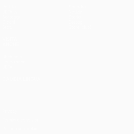
Partite
Squadre
UEFA.tv
Notizie
Sorteggi
Storia
Giochi
Dettagli
Stat.
Store (club)
VISITA
ANCHE
UEFA.com
Fondazione
UEFA
CAMBIA LINGUA
Italiano
English
Français
Deutsch
Русский
Español
Italiano
Português
Privacy
Termini e condizioni
Politica sui cookie