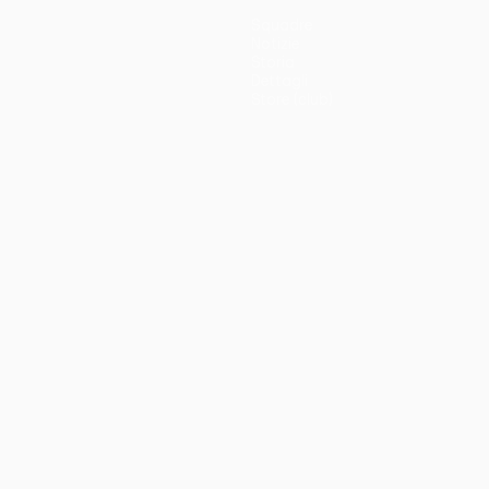
Squadre
Notizie
Storia
Dettagli
Store (club)
no
Português