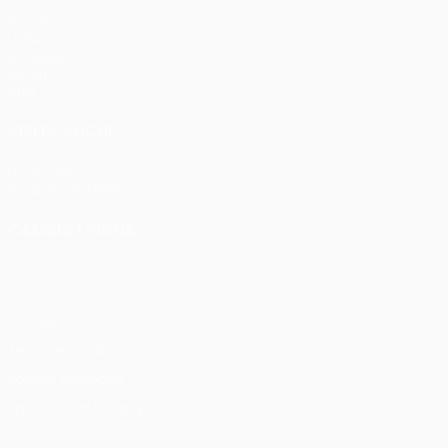
Partite
UEFA.tv
Sorteggi
Giochi
Stat.
VISITA ANCHE
UEFA.com
Fondazione UEFA
CAMBIA LINGUA
Italiano
English
Français
Deutsch
Русский
Español
Italia
Privacy
Termini e condizioni
Politica sui cookie
Impostazioni Privacy