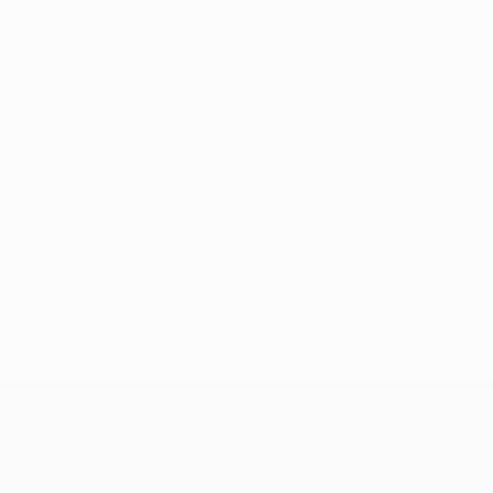
UEFA Conference League
mer 15 lug 2026
· Primo turno di
qualificazione
UEFA Conference League
gio 9 lug 2026
· Primo turno di
qualificazione
UEFA Conference League