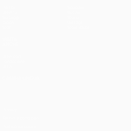
Partite
Squadre
UEFA.tv
Notizie
Sorteggi
Storia
Giochi
Dettagli
Stat.
Store (club)
VISITA
ANCHE
UEFA.com
Fondazione
UEFA
CAMBIA LINGUA
Italiano
English
Français
Deutsch
Русский
Español
Italiano
Português
Privacy
Termini e condizioni
Politica sui cookie