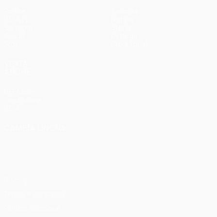
Partite
Squadre
UEFA.tv
Notizie
Sorteggi
Storia
Giochi
Dettagli
Stat.
Store (club)
VISITA
ANCHE
UEFA.com
Fondazione
UEFA
CAMBIA LINGUA
Italiano
English
Français
Deutsch
Русский
Español
Italiano
Português
Privacy
Termini e condizioni
Politica sui cookie