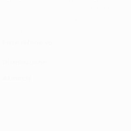
Partite giocate
Minuti giocati
41,5 media a partita
0
0
Gol
Cartellini gialli
0
Cartellini rossi
Fase difensiva
Distribuzione
Attacchi