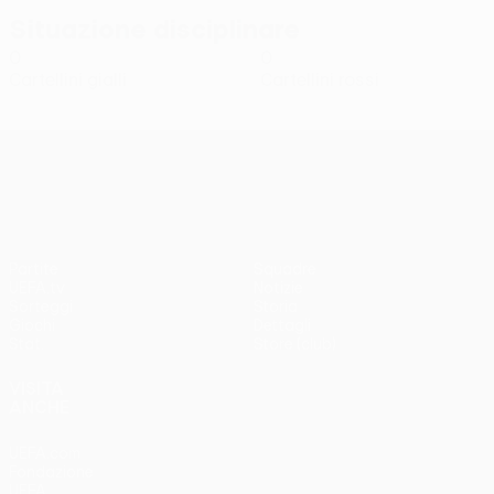
Situazione disciplinare
0
0
Cartellini gialli
Cartellini rossi
UEFA Conference League
Partite
Squadre
UEFA.tv
Notizie
Sorteggi
Storia
Giochi
Dettagli
Stat.
Store (club)
VISITA
ANCHE
UEFA.com
Fondazione
UEFA