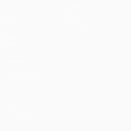
Partite
Squadre
UEFA.tv
Notizie
Sorteggi
Storia
Giochi
Dettagli
Stat.
Store (club)
VISITA
ANCHE
UEFA.com
Fondazione
UEFA
CAMBIA LINGUA
Italiano
English
Français
Deutsch
Русский
Español
Italiano
Português
Privacy
Termini e condizioni
Politica sui cookie