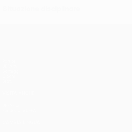
Situazione disciplinare
UEFA Conference League
Partite
UEFA.tv
Sorteggi
Giochi
Stat.
VISITA ANCHE
UEFA.com
Fondazione UEFA
CAMBIA LINGUA
Italiano
English
Français
Deutsch
Русский
Español
Italia