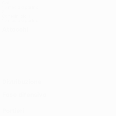
Gol
1,5 media a partita
3
Cartellini gialli
1,5 media a partita
Attacchi
Distribuzione
Fase difensiva
Portieri