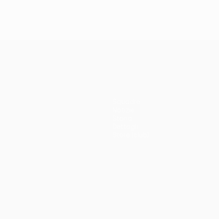
Squadre
Notizie
Storia
Dettagli
Store (club)
no
Português