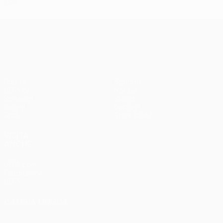
ESP
UEFA Conference League
Partite
Squadre
UEFA.tv
Notizie
Sorteggi
Storia
Giochi
Dettagli
Stat.
Store (club)
VISITA
ANCHE
UEFA.com
Fondazione
UEFA
CAMBIA LINGUA
Italiano
English
Français
Deutsch
Русский
Español
Italiano
Português