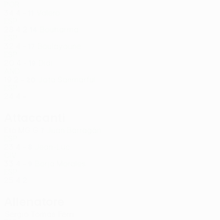
POR
34
4
-
Valero
11
ESP
28
4
2
Bouharma
14
ESP
32
4
-
Boulayoune
17
ESP
20
4
-
Didi
19
AND
19
2
-
Jota Sanmarful
20
ESP
24
4
-
Attaccanti
Età
MG
G
Juan Barragán
7
ESP
23
4
-
Jean-Luc
8
CIV
33
4
-
Borja Morales
9
ESP
25
4
2
Allenatore
Sergio Tomas Ferri