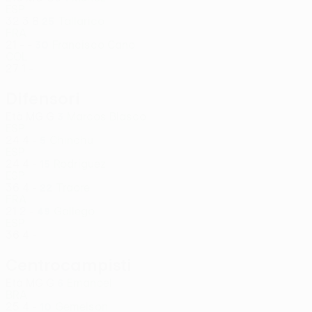
ESP
32
3
8
Tallarico
25
FRA
21
-
-
Francisco Cano
30
COL
27
1
-
Difensori
Età
MG
G
Marcos Blasco
3
ESP
24
4
-
Chinchu
5
ESP
24
4
-
Rodriguez
15
ESP
36
4
-
Traore
22
FRA
21
2
-
Gallego
49
ESP
36
4
-
Centrocampisti
Età
MG
G
Emanoel
6
BRA
25
4
-
Gemelson
10