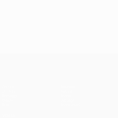
UEFA Conference League
Partite
Squadre
UEFA.tv
Notizie
Sorteggi
Storia
Giochi
Dettagli
Stat.
Store (club)
VISITA