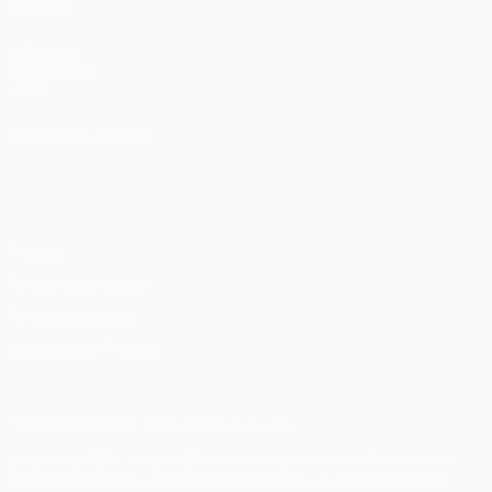
ANCHE
UEFA.com
Fondazione
UEFA
CAMBIA LINGUA
Italiano
English
Français
Deutsch
Русский
Español
Italiano
Português
Privacy
Termini e condizioni
Politica sui cookie
Impostazioni Privacy
© 1998-2026 UEFA. Tutti i diritti riservati
La parola UEFA, il logo UEFA e tutti i marchi che si riferiscono a
competizioni UEFA, sono marchi registrati e/o copyright della