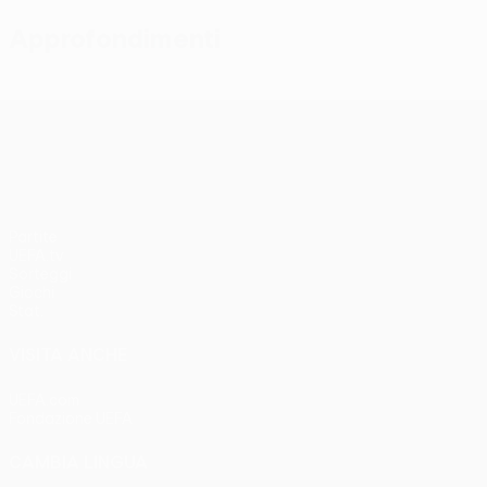
Approfondimenti
UEFA Conference League
Partite
UEFA.tv
Sorteggi
Giochi
Stat.
VISITA ANCHE
UEFA.com
Fondazione UEFA
CAMBIA LINGUA