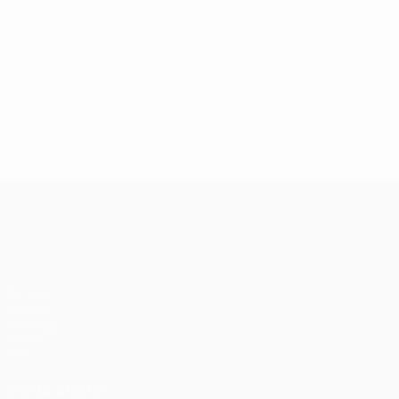
UEFA Conference League
Partite
UEFA.tv
Sorteggi
Giochi
Stat.
VISITA ANCHE