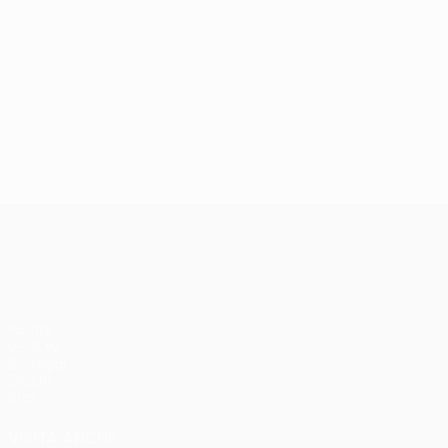
UEFA Conference League
Partite
UEFA.tv
Sorteggi
Giochi
Stat.
VISITA ANCHE