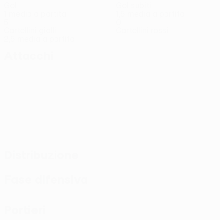
Gol
Gol subiti
1 media a partita
1,5 media a partita
5
0
Cartellini gialli
Cartellini rossi
2,5 media a partita
Attacchi
Distribuzione
Fase difensiva
Portieri