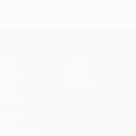
Situazione disciplinare
UEFA Conference League
Partite
Squadre
UEFA.tv
Notizie
Sorteggi
Storia
Giochi
Dettagli
Stat.
Store (club)
VISITA
ANCHE
UEFA.com
Fondazione
UEFA