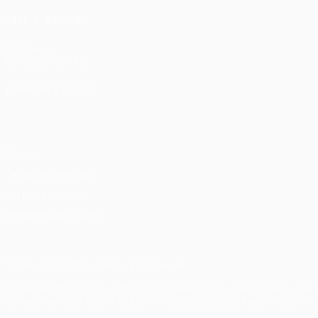
VISITA ANCHE
UEFA.com
Fondazione UEFA
CAMBIA LINGUA
Italiano
English
Français
Deutsch
Русский
Español
Italia
Privacy
Termini e condizioni
Politica sui cookie
Impostazioni Privacy
© 1998-2026 UEFA. Tutti i diritti riservati
La parola UEFA, il logo UEFA e tutti i marchi che si riferiscono a co
commerciali. L'utilizzo di UEFA.com sta a significare l'accettazione d