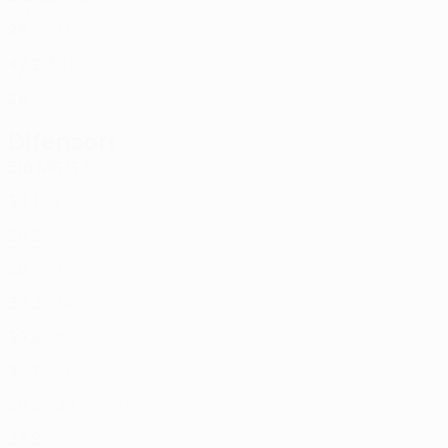
SMR
25
-
-
Vivan
27
ITA
42
2
3
Neri
71
SMR
29
-
-
Difensori
Età
MG
G
Brighi
3
ITA
34
1
-
M. Mazzotti
5
ITA
28
2
-
Santi
6
SMR
25
-
-
Nava
7
ITA
32
2
-
Drudi
18
ITA
39
2
-
Zazas
22
ESP
32
1
-
Grandoni
23
SMR
29
2
-
Nigretti
28
ITA
27
2
-