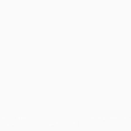
no
Português
mpetizioni UEFA, sono marchi registrati e/o copyright della UEFA. Tali
ei Termini e Condizioni e delle Norme sulla Privacy.