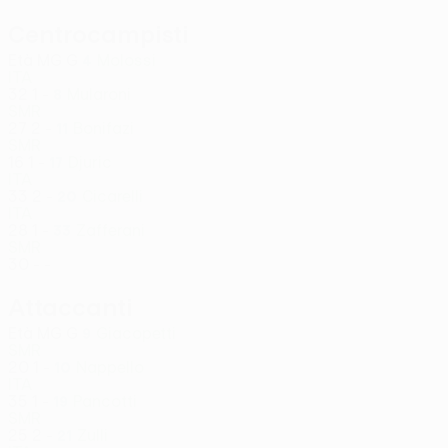
Centrocampisti
Età
MG
G
Molossi
4
ITA
32
1
-
Mularoni
8
SMR
27
2
-
Bonifazi
11
SMR
16
1
-
Djuric
17
ITA
33
2
-
Cicarelli
20
ITA
28
1
-
Zafferani
33
SMR
30
-
-
Attaccanti
Età
MG
G
Giacopetti
9
SMR
20
1
-
Nappello
10
ITA
35
1
-
Pancotti
19
SMR
25
2
-
Zulli
21