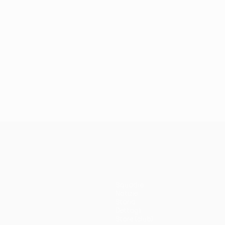
Squadre
Notizie
Storia
Dettagli
Store (club)