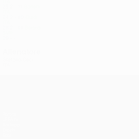
ITA
25
2
-
Bonetti
77
ITA
24
2
-
Guidi
90
ITA
28
2
-
Berardi
99
SMR
29
-
-
Allenatore
Stefano Ceci
ITA
UEFA Conference League
Partite
UEFA.tv
Sorteggi
Giochi
Stat.