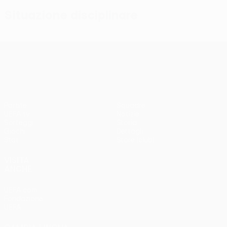
Situazione disciplinare
UEFA Conference League
Partite
Squadre
UEFA.tv
Notizie
Sorteggi
Storia
Giochi
Dettagli
Stat.
Store (club)
VISITA
ANCHE
UEFA.com
Fondazione
UEFA