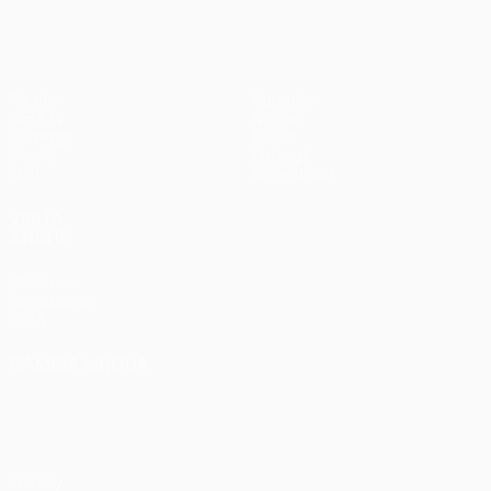
Partite
Squadre
UEFA.tv
Notizie
Sorteggi
Storia
Giochi
Dettagli
Stat.
Store (club)
VISITA
ANCHE
UEFA.com
Fondazione
UEFA
CAMBIA LINGUA
Italiano
English
Français
Deutsch
Русский
Español
Italiano
Português
Privacy