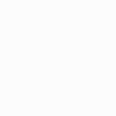
ENG
25
2
-
Centrocampisti
Età
MG
G
Ahiabu
4
GHA
27
5
1
Yli-Kokko
8
FIN
24
-
-
Laine
14
FIN
25
4
-
Ampofo
17
GHA
24
4
-
Järvinen
19
FIN
29
5
-
Tauriainen
24
FIN
25
4
-
Laine
28
FIN
21
1
-
Kiiskilä
35
FIN
18
1
-
Attaccanti
Età
MG
G
Tuominen
9