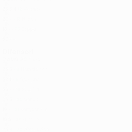
FIN
23
5
4
Vuorjoki *
12
FIN
20
-
-
Hilden *
13
FIN
18
-
-
Seppä
36
FIN
30
-
-
Difensori
Età
MG
G
Niska
2
FIN
23
5
-
Hämäläinen
3
FIN
32
1
-
Granlund
5
FIN
36
-
-
Saarinen
18
FIN
25
5
-
Sandler
20
FIN
19
-
-
Kangasniemi
21
FIN
19
5
-
Kuittinen
22
FIN
23
4
-
Amankwah
30