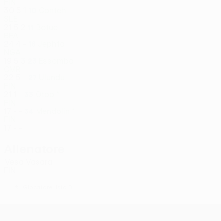
FIN
30
5
1
Conteh
10
SLE
21
5
2
Botue
11
BFA
24
4
-
Jephta
16
NGA
19
5
3
Essomba
23
CMR
22
5
-
Ulundu
27
FIN
21
1
-
Otoo *
33
FIN
17
-
-
Mendolin *
34
FIN
17
-
-
Allenatore
Vesa Vasara
FIN
*
Giocatore lista B
UEFA Conference League