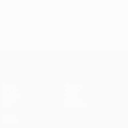
29 luglio 2026
UEFA Conference League
Partite
Squadre
UEFA.tv
Notizie
Sorteggi
Storia
Giochi
Dettagli
Stat.
Store (club)
VISITA
ANCHE