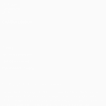
UEFA.com
Fondazione
UEFA
CAMBIA LINGUA
Italiano
English
Français
Deutsch
Русский
Español
Italiano
Português
Privacy
Termini e condizioni
Politica sui cookie
Impostazioni Privacy
© 1998-2026 UEFA. Tutti i diritti riservati
La parola UEFA, il logo UEFA e tutti i marchi che si riferiscono a
competizioni UEFA, sono marchi registrati e/o copyright della
UEFA. Tali marchi non possono essere utilizzati in nessun modo per
scopi commerciali. L'utilizzo di UEFA.com sta a significare