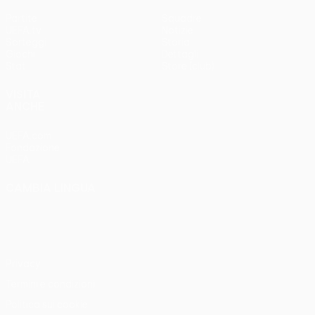
Partite
Squadre
UEFA.tv
Notizie
Sorteggi
Storia
Giochi
Dettagli
Stat.
Store (club)
VISITA
ANCHE
UEFA.com
Fondazione
UEFA
CAMBIA LINGUA
Italiano
English
Français
Deutsch
Русский
Español
Italiano
Português
Privacy
Termini e condizioni
Politica sui cookie