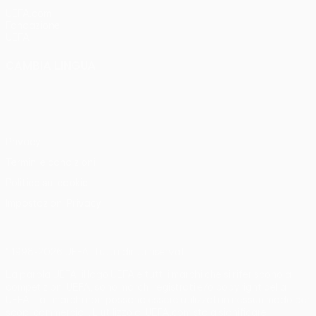
UEFA.com
Fondazione
UEFA
CAMBIA LINGUA
Italiano
English
Français
Deutsch
Русский
Español
Italiano
Português
Privacy
Termini e condizioni
Politica sui cookie
Impostazioni Privacy
© 1998-2026 UEFA. Tutti i diritti riservati
La parola UEFA, il logo UEFA e tutti i marchi che si riferiscono a
competizioni UEFA, sono marchi registrati e/o copyright della
UEFA. Tali marchi non possono essere utilizzati in nessun modo per
scopi commerciali. L'utilizzo di UEFA.com sta a significare