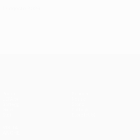
12 agosto 2026
UEFA Conference League
Partite
Squadre
UEFA.tv
Notizie
Sorteggi
Storia
Giochi
Dettagli
Stat.
Store (club)
VISITA
ANCHE