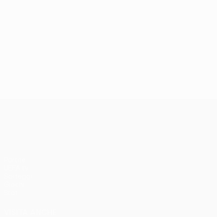
UEFA Conference League
Partite
UEFA.tv
Sorteggi
Giochi
Stat.
VISITA ANCHE