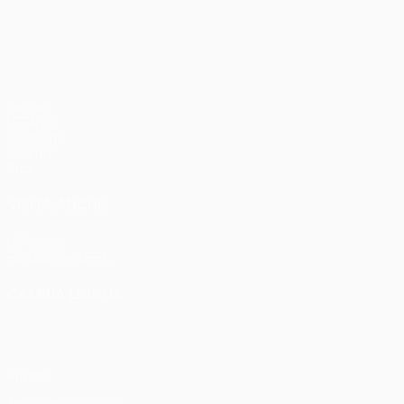
UEFA Conference League
Partite
UEFA.tv
Sorteggi
Giochi
Stat.
VISITA ANCHE
UEFA.com
Fondazione UEFA
CAMBIA LINGUA
Italiano
English
Français
Deutsch
Русский
Español
Italia
Privacy
Termini e condizioni