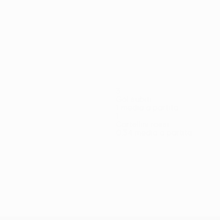
Vedi tutto
3
Gol subiti
1 media a partita
1
Cartellini rossi
0,34 media a partita
Chouaref
Hajrizi
Hefti
Kabacalman
Kessler
Kololli
K
a
Attaccante
Difensore
Difensore
Centrocampista
Difensore
Centrocampista
Di