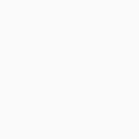
Partite
UEFA.tv
Sorteggi
Giochi
Stat.
VISITA ANCHE
UEFA.com
Fondazione UEFA
CAMBIA LINGUA
Italiano
English
Français
Deutsch
Русский
Español
Italia
Privacy
Termini e condizioni
Politica sui cookie
Impostazioni Privacy