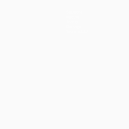
Squadre
Notizie
Storia
Dettagli
Store (club)
no
Português