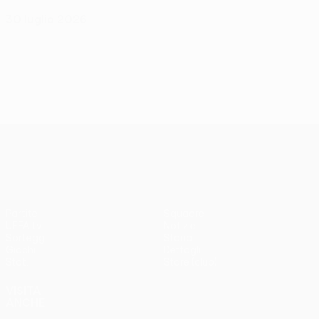
30 luglio 2026
UEFA Conference League
Partite
Squadre
UEFA.tv
Notizie
Sorteggi
Storia
Giochi
Dettagli
Stat.
Store (club)
VISITA
ANCHE