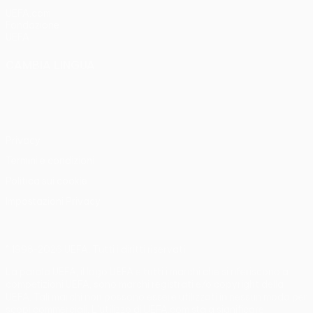
UEFA.com
Fondazione
UEFA
CAMBIA LINGUA
Italiano
English
Français
Deutsch
Русский
Español
Italiano
Português
Privacy
Termini e condizioni
Politica sui cookie
Impostazioni Privacy
© 1998-2026 UEFA. Tutti i diritti riservati
La parola UEFA, il logo UEFA e tutti i marchi che si riferiscono a
competizioni UEFA, sono marchi registrati e/o copyright della
UEFA. Tali marchi non possono essere utilizzati in nessun modo per
scopi commerciali. L'utilizzo di UEFA.com sta a significare