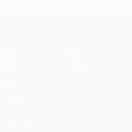
UEFA Conference League
Partite
Squadre
UEFA.tv
Notizie
Sorteggi
Storia
Giochi
Dettagli
Stat.
Store (club)
VISITA
ANCHE
UEFA.com
Fondazione
UEFA
CAMBIA LINGUA
Italiano
English
Français
Deutsch
Русский
Español