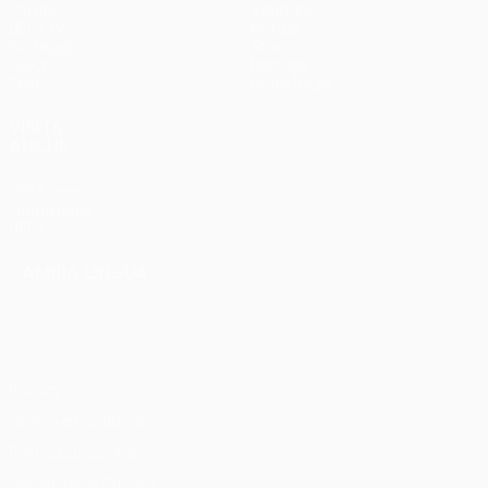
Partite
Squadre
UEFA.tv
Notizie
Sorteggi
Storia
Giochi
Dettagli
Stat.
Store (club)
VISITA
ANCHE
UEFA.com
Fondazione
UEFA
CAMBIA LINGUA
Italiano
English
Français
Deutsch
Русский
Español
Italiano
Português
Privacy
Termini e condizioni
Politica sui cookie
Impostazioni Privacy