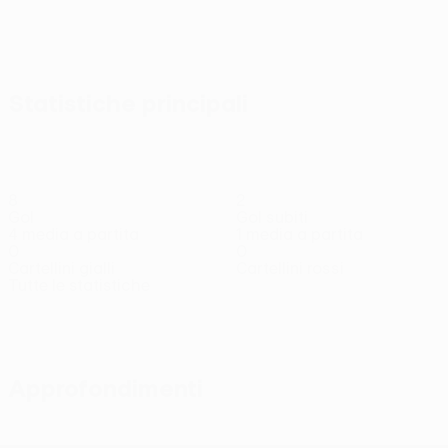
Statistiche principali
8
2
Gol
Gol subiti
4 media a partita
1 media a partita
0
0
Cartellini gialli
Cartellini rossi
Tutte le statistiche
Squadra
Arokodare
Baas
Berghuis
Blind
Brandt
Cai
Attaccante
Difensore
Attaccante
Difensore
Centrocampista
Hen
Dife
Approfondimenti