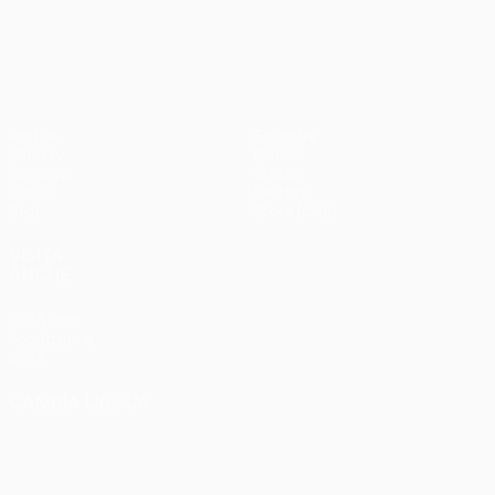
UEFA Conference League
Partite
Squadre
UEFA.tv
Notizie
Sorteggi
Storia
Giochi
Dettagli
Stat.
Store (club)
VISITA
ANCHE
UEFA.com
Fondazione
UEFA
CAMBIA LINGUA
Italiano
English
Français
Deutsch
Русский
Español
Italiano
Português