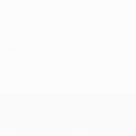
16 luglio 2026
UEFA Conference League
Partite
Squadre