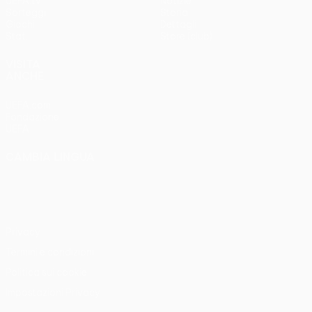
UEFA.tv
Notizie
Sorteggi
Storia
Giochi
Dettagli
Stat.
Store (club)
VISITA
ANCHE
UEFA.com
Fondazione
UEFA
CAMBIA LINGUA
Italiano
English
Français
Deutsch
Русский
Español
Italiano
Português
Privacy
Termini e condizioni
Politica sui cookie
Impostazioni Privacy