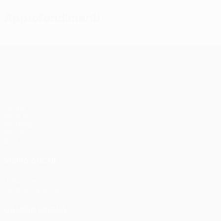
Approfondimenti
UEFA Conference League
Partite
UEFA.tv
Sorteggi
Giochi
Stat.
VISITA ANCHE
UEFA.com
Fondazione UEFA
CAMBIA LINGUA