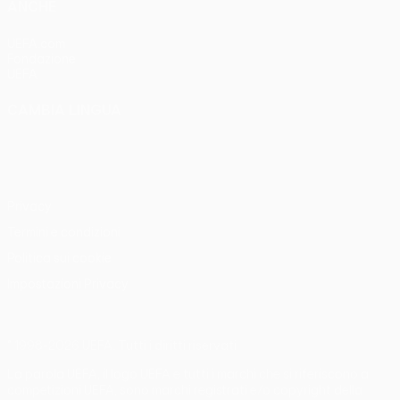
ANCHE
UEFA.com
Fondazione
UEFA
CAMBIA LINGUA
Italiano
English
Français
Deutsch
Русский
Español
Italiano
Português
Privacy
Termini e condizioni
Politica sui cookie
Impostazioni Privacy
© 1998-2026 UEFA. Tutti i diritti riservati
La parola UEFA, il logo UEFA e tutti i marchi che si riferiscono a
competizioni UEFA, sono marchi registrati e/o copyright della