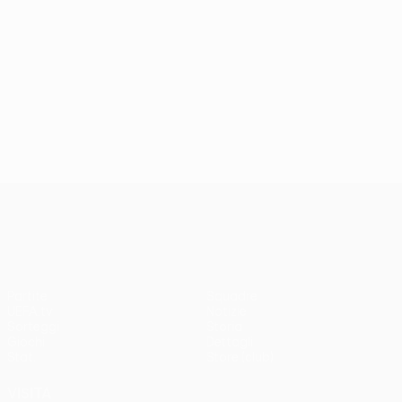
UEFA Conference League
Partite
Squadre
UEFA.tv
Notizie
Sorteggi
Storia
Giochi
Dettagli
Stat.
Store (club)
VISITA