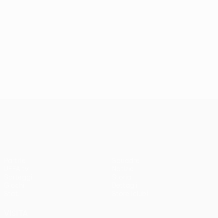
UEFA Conference League
Partite
Squadre
UEFA.tv
Notizie
Sorteggi
Storia
Giochi
Dettagli
Stat.
Store (club)
VISITA