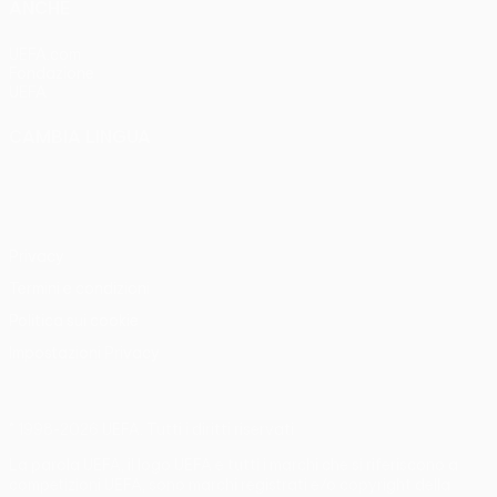
ANCHE
UEFA.com
Fondazione
UEFA
CAMBIA LINGUA
Italiano
English
Français
Deutsch
Русский
Español
Italiano
Português
Privacy
Termini e condizioni
Politica sui cookie
Impostazioni Privacy
© 1998-2026 UEFA. Tutti i diritti riservati
La parola UEFA, il logo UEFA e tutti i marchi che si riferiscono a
competizioni UEFA, sono marchi registrati e/o copyright della