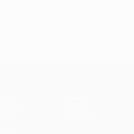
UEFA Conference League
Partite
Squadre
UEFA.tv
Notizie
Sorteggi
Storia
Giochi
Dettagli
Stat.
Store (club)
VISITA