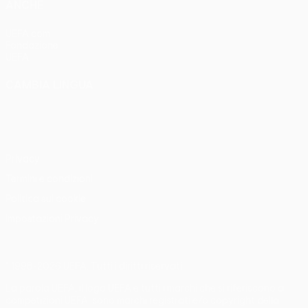
ANCHE
UEFA.com
Fondazione
UEFA
CAMBIA LINGUA
Italiano
English
Français
Deutsch
Русский
Español
Italiano
Português
Privacy
Termini e condizioni
Politica sui cookie
Impostazioni Privacy
© 1998-2026 UEFA. Tutti i diritti riservati
La parola UEFA, il logo UEFA e tutti i marchi che si riferiscono a
competizioni UEFA, sono marchi registrati e/o copyright della