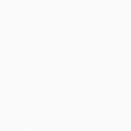
UEFA Conference League
Partite
UEFA.tv
Sorteggi
Giochi
Stat.
VISITA ANCHE
UEFA.com
Fondazione UEFA
CAMBIA LINGUA
Italiano
English
Français
Deutsch
Русский
Español
Italia
Privacy
Termini e condizioni