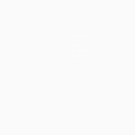
Squadre
Notizie
Storia
Dettagli
Store (club)
no
Português