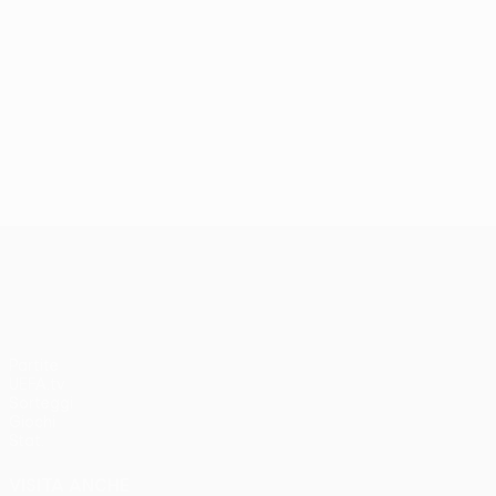
UEFA Conference League
Partite
UEFA.tv
Sorteggi
Giochi
Stat.
VISITA ANCHE