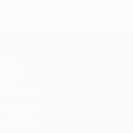
Situazione disciplinare
UEFA Conference League
Partite
UEFA.tv
Sorteggi
Giochi
Stat.
VISITA ANCHE
UEFA.com
Fondazione UEFA
CAMBIA LINGUA
Italiano
English
Français
Deutsch
Русский
Español
Italia