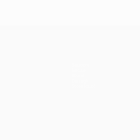
Squadre
Notizie
Storia
Dettagli
Store (club)
no
Português