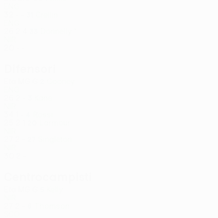
ENG
32
-
-
Crellin
31
ENG
26
2
4
Donnelly *
33
NIR
20
-
-
Difensori
Età
MG
G
Cooney
2
ENG
26
2
-
Kane
3
NIR
34
1
-
Rossi
4
25
2
1
Larmour
20
NIR
27
2
-
Singleton
27
NIR
30
2
-
Centrocampisti
Età
MG
G
Kelly
5
NIR
27
2
-
Thomson
6
SCO