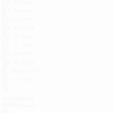
29
2
-
R. Clarke
7
NIR
33
2
-
McEneff
8
IRL
31
2
-
Daniels
11
IRL
30
1
-
Sloggett
12
IRL
30
-
-
Gallagher
19
NIR
24
-
-
Lindsay
21
NIR
22
-
-
Malone
29
IRL
26
2
-
Faloona
38
NIR
17
-
-
Rogers-Duffy
41
NIR
19
-
-
Douglas
44
NIR
20
-
-
Attaccanti
Età
MG
G
Hoban
9
IRL