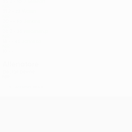
35
2
-
J. Stewart
10
NIR
31
2
-
Walsh
23
NIR
20
-
-
Jenkins
30
NIR
26
2
-
Weatherup
35
NIR
18
-
-
Johnson
45
NIR
19
-
-
Allenatore
Declan Devine
NIR
*
Giocatore lista B
UEFA Conference League