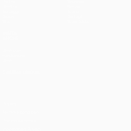
Partite
Squadre
UEFA.tv
Notizie
Sorteggi
Storia
Giochi
Dettagli
Stat.
Store (club)
VISITA
ANCHE
UEFA.com
Fondazione
UEFA
CAMBIA LINGUA
Italiano
English
Français
Deutsch
Русский
Español
Italiano
Português
Privacy
Termini e condizioni
Politica sui cookie
Impostazioni Privacy