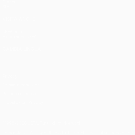
Giochi
Stat.
VISITA ANCHE
UEFA.com
Fondazione UEFA
CAMBIA LINGUA
Italiano
English
Français
Deutsch
Русский
Español
Italia
Privacy
Termini e condizioni
Politica sui cookie
Impostazioni Privacy
© 1998-2026 UEFA. Tutti i diritti riservati
La parola UEFA, il logo UEFA e tutti i marchi che si riferiscono a co