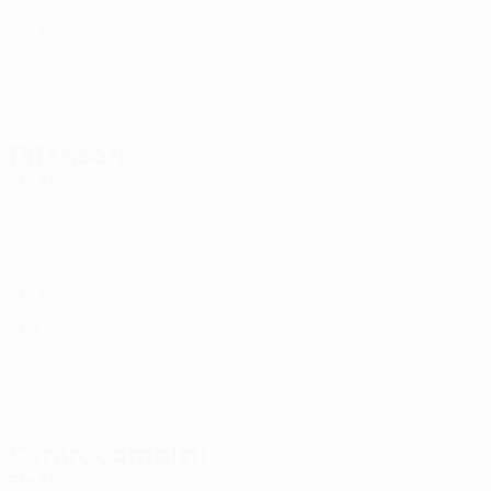
KOS
36
4
6
Morina
23
KOS
22
-
-
Kanuric
25
AUT
25
-
-
Difensori
Età
MG
G
Veliu
2
KOS
25
4
1
Bajraktari
3
KOS
19
2
1
D. Kryeziu
5
KOS
30
4
-
Pira
20
KOS
31
4
-
Skovgaard
27
DEN
29
3
-
Murati
33
MKD
22
2
-
Centrocampisti
Età
MG
G
Sopaj *
4