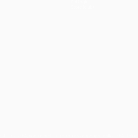
Dettagli
Store (club)
no
Português
mpetizioni UEFA, sono marchi registrati e/o copyright della UEFA. Tali