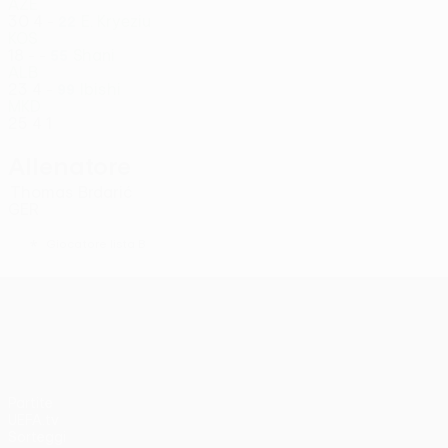
AZE
30
4
-
E. Kryeziu
22
KOS
18
-
-
Shani
55
ALB
23
4
-
Ibishi
99
MKD
25
4
1
Allenatore
Thomas Brdarić
GER
*
Giocatore lista B
UEFA Conference League
Partite
UEFA.tv
Sorteggi