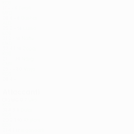
KOS
17
-
-
Ferati
6
MKD
26
4
-
Bushaj
8
ALB
25
2
-
Luma
14
KOS
21
2
-
Nafiu
18
MKD
32
4
1
Zogaj
19
KOS
21
-
-
Ndjigi
28
CMR
25
-
-
Vitija
30
KOS
26
4
-
Attaccanti
Età
MG
G
Uka
7
KOS
31
4
3
Dulaj
9
KOS
20
2
1
Xhylani
10
KOS
21
4
1
Isgandarli
17