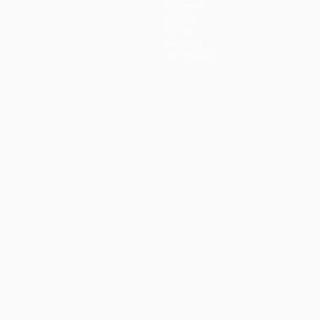
Squadre
Notizie
Storia
Dettagli
Store (club)
no
Português