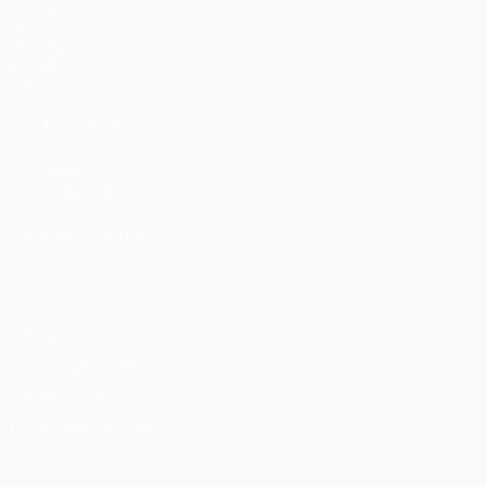
Partite
UEFA.tv
Sorteggi
Giochi
Stat.
VISITA ANCHE
UEFA.com
Fondazione UEFA
CAMBIA LINGUA
Italiano
English
Français
Deutsch
Русский
Español
Italia
Privacy
Termini e condizioni
Politica sui cookie
Impostazioni Privacy