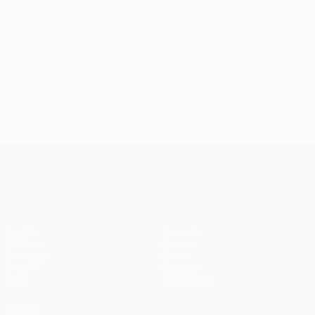
UEFA Conference League
Partite
Squadre
UEFA.tv
Notizie
Sorteggi
Storia
Giochi
Dettagli
Stat.
Store (club)
VISITA