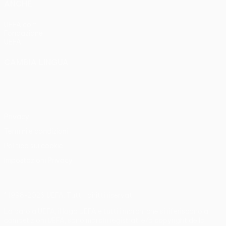
ANCHE
UEFA.com
Fondazione
UEFA
CAMBIA LINGUA
Italiano
English
Français
Deutsch
Русский
Español
Italiano
Português
Privacy
Termini e condizioni
Politica sui cookie
Impostazioni Privacy
© 1998-2026 UEFA. Tutti i diritti riservati
La parola UEFA, il logo UEFA e tutti i marchi che si riferiscono a
competizioni UEFA, sono marchi registrati e/o copyright della