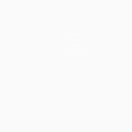
Squadre
Notizie
Storia
Dettagli
Store (club)
no
Português