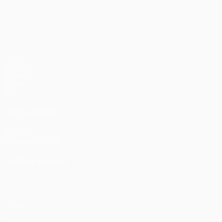
UEFA Conference League
Partite
UEFA.tv
Sorteggi
Giochi
Stat.
VISITA ANCHE
UEFA.com
Fondazione UEFA
CAMBIA LINGUA
Italiano
English
Français
Deutsch
Русский
Español
Italia
Privacy
Termini e condizioni