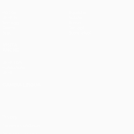
Partite
Squadre
UEFA.tv
Notizie
Sorteggi
Storia
Giochi
Dettagli
Stat.
Store (club)
VISITA
ANCHE
UEFA.com
Fondazione
UEFA
CAMBIA LINGUA
Italiano
English
Français
Deutsch
Русский
Español
Italiano
Português
Privacy
Termini e condizioni