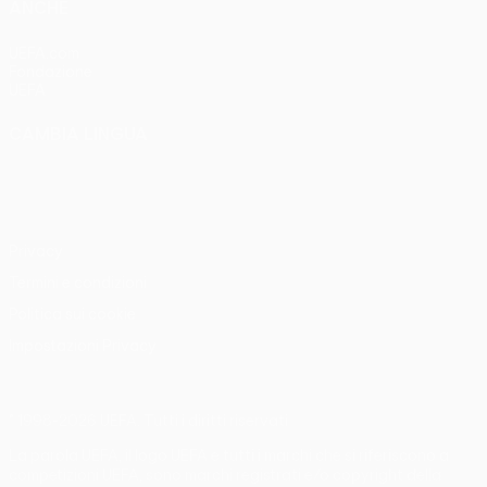
ANCHE
UEFA.com
Fondazione
UEFA
CAMBIA LINGUA
Italiano
English
Français
Deutsch
Русский
Español
Italiano
Português
Privacy
Termini e condizioni
Politica sui cookie
Impostazioni Privacy
© 1998-2026 UEFA. Tutti i diritti riservati
La parola UEFA, il logo UEFA e tutti i marchi che si riferiscono a
competizioni UEFA, sono marchi registrati e/o copyright della