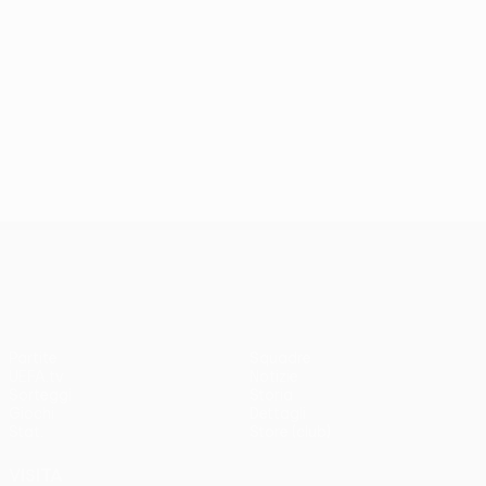
UEFA Conference League
Partite
Squadre
UEFA.tv
Notizie
Sorteggi
Storia
Giochi
Dettagli
Stat.
Store (club)
VISITA