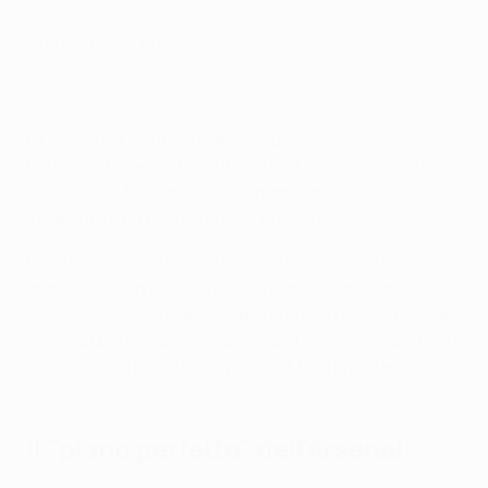
Cronaca della finale
La tendenza si è invertita alla Puskás Aréna, dove
il
Paris Saint-Germain si è imposto di misura
contro un
Arsenal che ha concluso la Champions League
imbattuto e ha ceduto solo ai tiri dal dischetto.
Nella seguente analisi offerta da FedEx, l'unità di
analisi UEFA, in collaborazione con l'osservatore
tecnico UEFA Edin Terzić, spiega come l'undici di Mikel
Arteta abbia messo a dura prova il Paris Saint-Germain
e come abbia reagito la squadra di Luis Enrique.
Il "piano perfetto" dell'Arsenal