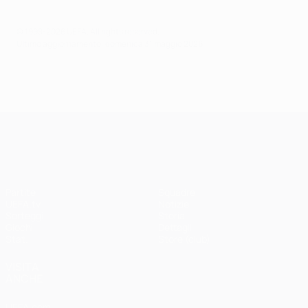
© 1998-2026 UEFA. All rights reserved.
Ultimo aggiornamento: domenica 31 maggio 2026
UEFA Champions League
Partite
Squadre
UEFA.tv
Notizie
Sorteggi
Storia
Giochi
Dettagli
Stat.
Store (club)
VISITA
ANCHE
UEFA.com