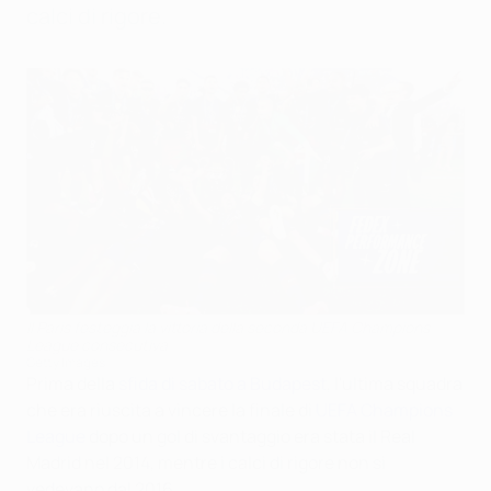
calci di rigore.
Il Paris festeggia la vittoria della seconda UEFA Champions
League consecutiva
Getty Images
Prima della
sfida di sabato a Budapest
, l'ultima squadra
che era riuscita a vincere la finale di
UEFA Champions
League
dopo un gol di svantaggio era stata il Real
Madrid nel 2014, mentre i calci di rigore non si
vedevano dal 2016.