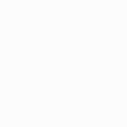
tecnicamente". Tuttavia, come spiega Terzić, la
pericolosità offensiva del Paris Saint-Germain è
aumentata dopo l'intervallo.
In the Zone: il Paris agguanta il pareggio
"Il PSG aveva avuto difficoltà a scardinare il blocco
difensivo dell'Arsenal, ma dopo l'intervallo ha
aumentato i movimenti e le rotazioni", spiega Terzić. La
ricompensa arriva al 65' con il pareggio su rigore di
Ousmane Dembélé.
Come si vede nel secondo video, l'azione nasce da una
delle
tipiche combinazioni del Paris Saint-Germain
sulle fasce
: dopo un calcio d'angolo, Dembélé e
Khvicha Kvaratskhelia effettuano un uno-due che
permette al georgiano di superare il difensore
Cristhian Mosquera.
Terzić spiega cosa accade dopo: "Kvaratskhelia sfrutta