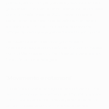
precisi e palloni corti per prendere posizione e attirare
gli avversari", commenta Terzić, allenatore del Borussia
Dortmund nella finale del 2024. "Havertz prevede
perfettamente la traiettoria del pallone, mantiene il
suo slancio e, con una conclusione da posizione
difficile, dimostra la sua grande freddezza sotto porta".
Per Havertz è stato il secondo gol in finale di
Champions League dopo quello del 2021 con il Chelsea
contro il Manchester City. Per l'Arsenal, invece, è stato
l'unico tiro in porta della gara.
'Movimento e rotazioni'
"La partita è iniziata nel migliore dei modi per loro", ha
detto Luis Enrique, ammettendo la difficoltà di giocare
contro una squadra che "difende perfettamente con
un blocco basso ed è molto forte fisicamente e