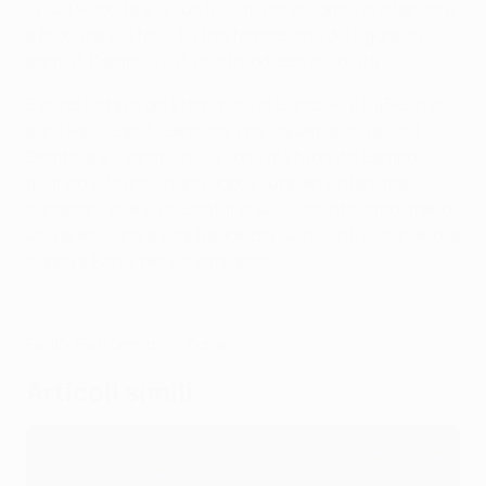
la sua velocità e la sua fisicità per sfuggire al difensore
e procurarsi il fallo. La trasformazione del rigore da
parte di Dembélé è di una freddezza assoluta".
È stato l'ottavo gol stagionale di Dembélé e
il 45esimo
per il Paris Saint-Germain, che eguaglia un record
.
Dembélé e Kvaratskhelia sono già fuori dal campo
quando si tirano i rigori dopo i supplementari, ma i
compagni che si presentano sul dischetto dimostrano
una precisione e una freddezza sufficienti e lasciano la
coppa a Parigi per un altro anno.
In the Zone: i calci di rigore del Paris
FedEx Performance Zone
Articoli simili