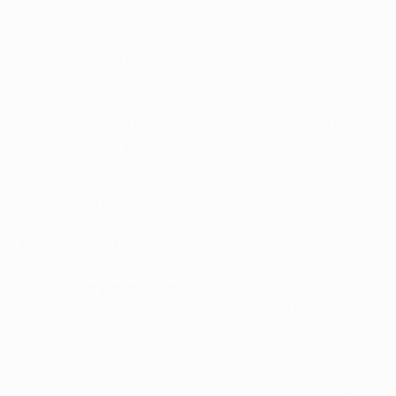
In the Zone: il gol di Havertz in avvio
Un anno fa, un gol al 12' aveva spianato la strada al
5-0
del Paris Saint-Germain contro l'Inter in finale
.
Stavolta la situazione si è ribaltata, perché i parigini si
sono trovati in svantaggio dopo soli sei minuti contro la
miglior difesa del torneo. "Per loro era il piano perfetto,
ma a noi ha complicato le cose soprattutto nel primo
tempo", ha ammesso Luis Enrique.
Il marcatore è stato Kai Havertz, la cui conclusione
perentoria (video sopra) giustifica il suo inserimento al
posto di Viktor Gyökeres. Con l'Arsenal che cerca di
attirare il Paris fuori dalla sua metà campo, il tedesco si
abbassa per partecipare alla manovra e poi si invola
alle spalle della difesa, approfittando di un rimpallo
dopo il rinvio di Marquinhos che colpisce Leandro
Trossard.
"L'Arsenal pressa uno contro uno e usa retropassaggi