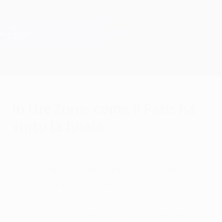
Passa
al
contenuto
Champions League Ufficiale
Scarica
principale
Risultati e Fantasy live
UEFA Champions League
In the Zone: come il Paris ha
vinto la finale
domenica 31 maggio 2026
L'osservatore tecnico UEFA, Edin Terzić,
analizza i momenti decisivi della finale di
UEFA Champions League di sabato, vinta
dal Paris Saint-Germain contro l'Arsenal ai